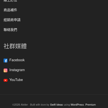
商品補件
經銷商申請
聯絡我們
社群媒體
Facebook
Instagram
YouTube
©2026 Atelier · Built with love by
Swift Ideas
using
WordPress
.
Premium