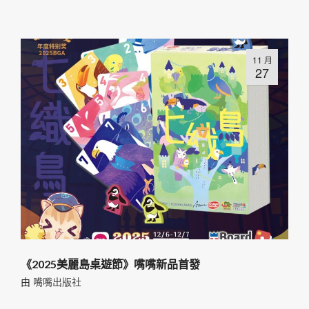
11 月
27
《2025美麗島桌遊節》嘴嘴新品首發
由
嘴嘴出版社