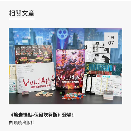
相關文章
1 月
07
《熔岩怪獸-伏爾坎努斯》登場!!
由
嘴嘴出版社