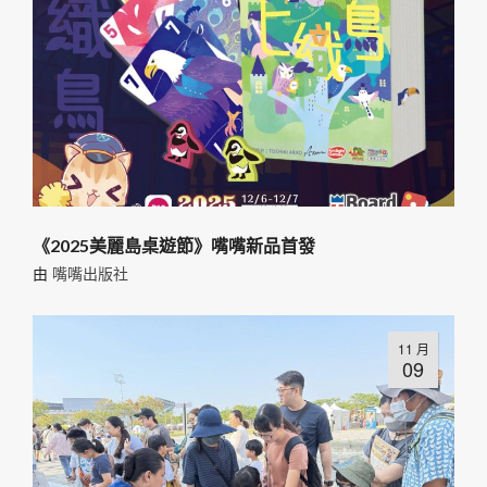
《2025美麗島桌遊節》嘴嘴新品首發
由
嘴嘴出版社
11 月
09