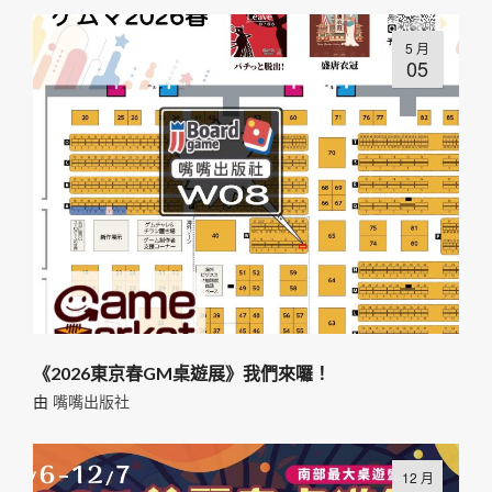
5 月
05
《2026東京春GM桌遊展》我們來囉！
由
嘴嘴出版社
12 月