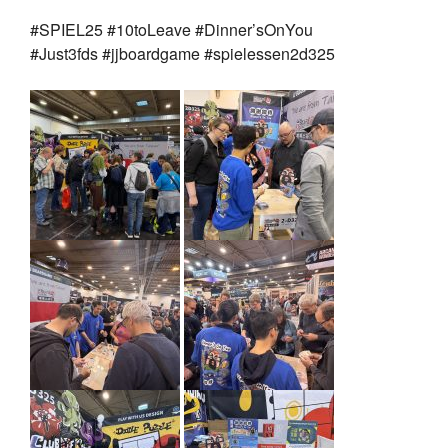
#SPIEL25 #10toLeave #Dinner’sOnYou
#Just3fds #jjboardgame #spielessen2d325