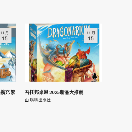
11 月
11 月
15
15
擴充 繁
吾托邦桌遊 2025新品大推薦
由
嘴嘴出版社