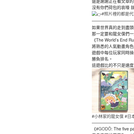
還是謝謝正在看文章的
沒有你們荷包的哀嚎 
#照片裡的都是代
——————————
如果世界真的走到盡頭
那一定要和龍女僕們一
《The World’s End R
將熟悉的人氣動畫角色
遊戲中每位玩家同時操
勝負排名。
這遊戲比的不只是速度
#小林家的龍女僕
#日
——————————
《
#GODŌ
: The five 