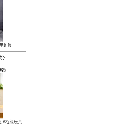
半年到貨
——————-
說~
貨
程》
社
#栢龍玩具