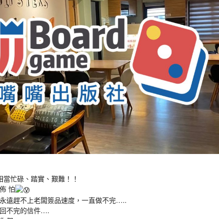
年相當忙碌、踏實、艱難！！
佈 怕
永遠趕不上老闆簽品速度，一直做不完…..
回不完的信件….