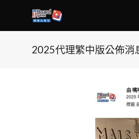
2025代理繁中版公佈消
由
嘴
2025 
標籤