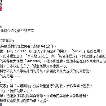
#此篇介紹文借77號密室
——————-
獸災害
以來持續熱銷的怪獸災害桌遊劃時代之作。
arth系列第一彈的《Vulcanus》加入了多項全新的機制，「Ver.2.0」強勢登場！
，此外還追加了 「單人遊玩模式」 與 「純合作模式」，讓遊戲玩法更加
的神秘巨大怪獸「Vulcanus」，牠不斷進化，遵循本能在日本東京肆意
機，日本政府成立了「緊急怪獸災害應變中心」。
科學研究人員等各部門的菁英，展開史上最大規模的防衛行動。
的究竟是——
us」……？
玩家」與「人類團隊」分成陣營進行的對戰 × 合作型桌上遊戲。
nus」，持續破壞東京。
業，透過指揮消防隊與自衛隊，守護市民與城市來爭取勝利。
驗怪獸電影震撼場面的桌上遊戲。