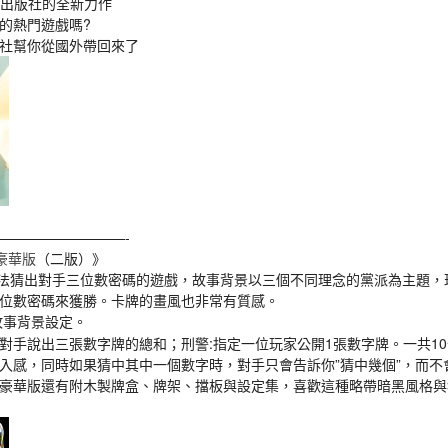
id出版社的全新力作
的熱門遊戲嗎?
社幫你從國外帶回來了
—————————-
豪華版
（二版）》
一款設法猜出對手三位數密碼的遊戲，故事背景以三個不同理念的黨派為主題
位數密碼來獲勝。卡牌的畫風也非常有質感。
故事背景設定。
對手說出三張數字牌的總和；刑警:指定一位玩家公開1張數字牌。一共1
入感，同時如果猜中其中一個數字時，對手只會告訴你”猜中幾個”，而不
豪華版還有附木製牌盒、牌架、擋板與設定集，喜歡這種略帶暗黑風格與