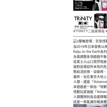
#TRiNiTY二版豪華版
——————————
壓軸登場：巨型怪
自2019年日本發售
Kaiju on the E
全面調整各項遊戲平衡
從富士火山口突然現身
面對這場前所未有的危
集結消防隊、自衛隊、
最終，站在東京大地上
人類，還是「Vulcan
本遊戲是一款由「怪獸
怪獸玩家操縱「Vulca
人類團隊則各自選擇職
這是一款能讓你親身體