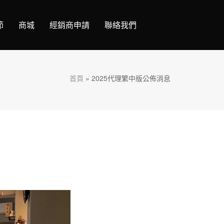
節
商城
經銷商申請
聯絡我們
首頁
»
2025代理繁中版公佈消息