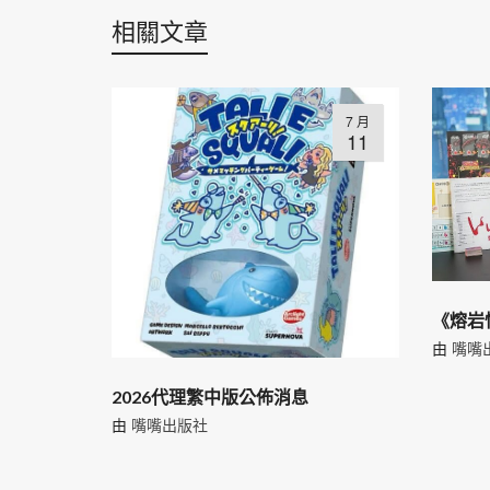
相關文章
7 月
11
《熔岩
由
嘴嘴
2026代理繁中版公佈消息
由
嘴嘴出版社