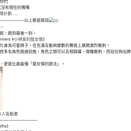
你們
就沒有現在的嘴嘴
理計劃
…..
——————以上都是廢話
，
起，跑到最後一刻。
unners
#小林家的龍女僕
》
化身為可愛棋子，在充滿互動與變數的賽道上展開激烈衝刺。
控多名角色競速前進，角色之間可以互相跳躍、借機衝刺，而站位與出牌
，更是比誰最懂「龍女僕的跑法」。
本人氣動畫
—————————-
paths》