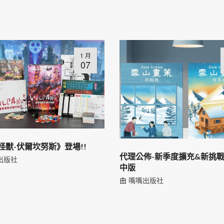
1 月
07
怪獸-伏爾坎努斯》登場!!
代理公佈-新季度擴充&新挑戰
出版社
中版
由
嘴嘴出版社