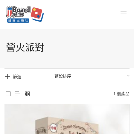
營火派對
篩選
1 個產品