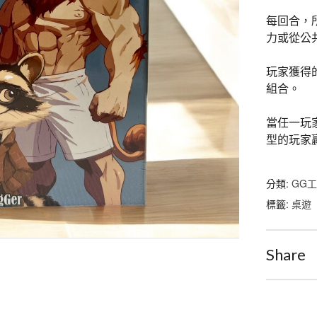
每回合，
力或從公
玩家獲得
組合。
當任一玩
型的玩家
分類:
GG
標籤:
桌遊
Share