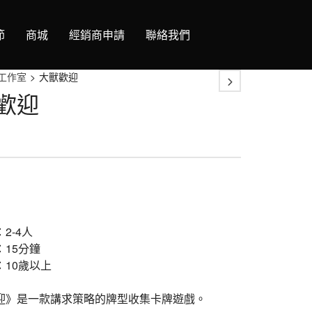
節
商城
經銷商申請
聯絡我們
工作室
>
大獸歡迎
歡迎
2-4人
：15分鐘
：10歲以上
迎》是一款講求策略的牌型收集卡牌遊戲。