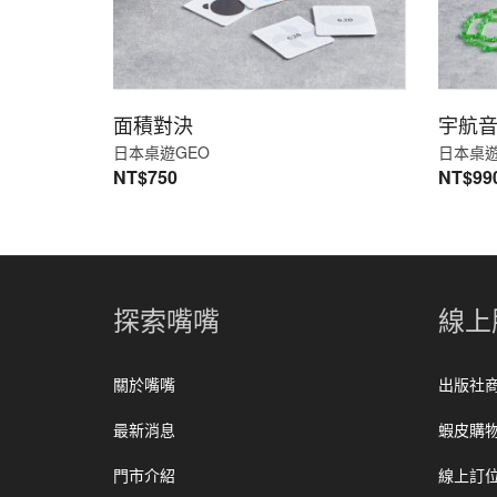
面積對決
宇航音
日本桌遊GEO
日本桌遊
NT$
750
NT$
99
探索嘴嘴
線上
關於嘴嘴
出版社
最新消息
蝦皮購
門市介紹
線上訂