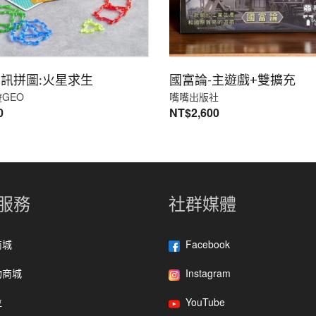
訊拼圖:火星求生
國富論-主遊戲+雙擴充
GEO
嘴嘴出版社
0
NT$
2,600
服務
社群媒體
商城
Facebook
物商城
Instagram
位
YouTube