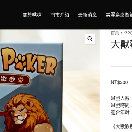
關於嘴嘴
門市介紹
最新消息
美麗島桌遊
首頁
>
GG
大獸
NT$
300
遊戲人數：
遊戲時間
適合年齡
《大獸歡