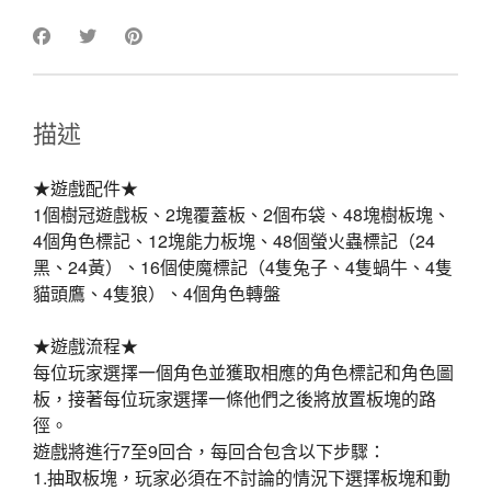
描述
★遊戲配件★
1個樹冠遊戲板、2塊覆蓋板、2個布袋、48塊樹板塊、
4個角色標記、12塊能力板塊、48個螢火蟲標記（24
黑、24黃）、16個使魔標記（4隻兔子、4隻蝸牛、4隻
貓頭鷹、4隻狼）、4個角色轉盤
★遊戲流程★
每位玩家選擇一個角色並獲取相應的角色標記和角色圖
板，接著每位玩家選擇一條他們之後將放置板塊的路
徑。
遊戲將進行7至9回合，每回合包含以下步驟：
1.抽取板塊，玩家必須在不討論的情況下選擇板塊和動