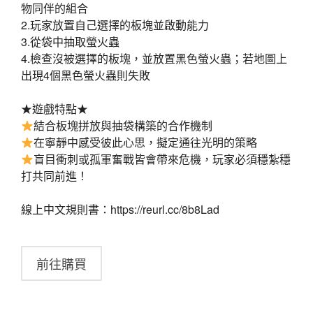
物同伴的組合
2.玩家放置自己選擇的板塊並啟動能力
3.從袋中抽取螢火蟲
4.檢查沒被選擇的板塊，並放置黑色螢火蟲；若地圖上
出現4個黑色螢火蟲則失敗
★遊戲特點★
結合板塊拼放與抽袋構築的合作機制
在寧靜中感受彼此心思，擬定通往光明的策略
盲目衝刺或孤軍奮戰皆會帶來危機，玩家必須穩紮穩
打共同前進！
線上中文規則書：https://reurl.cc/8b8Lad
前往購買