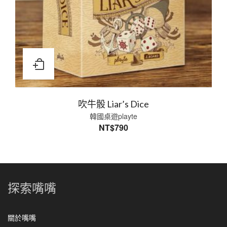
吹牛骰 Liar’s Dice
韓國桌遊playte
NT$
790
探索嘴嘴
關於嘴嘴