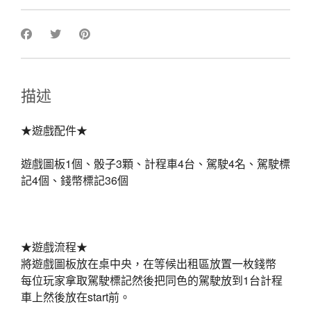
描述
★遊戲配件★
遊戲圖板1個、骰子3顆、計程車4台、駕駛4名、駕駛標
記4個、錢幣
標記36個
★遊戲流程★
將遊戲圖板放在桌中央，在等候出租區放置一枚錢幣
每位玩家拿取駕駛標記然後把同色的駕駛放到1台計程
車上然後放在start前。