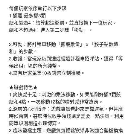
每個玩家依序執行以下步驟
1.擲骰-最多擲3顆
總和超過4：結算超速懲罰，並直接換下一位玩家。
總和不超過4：進入第二步驟「移動」。
2.移動：將計程車移動「擲骰數量」ｘ「骰子點數總
和」的步數。
3.收錢：當玩家每到達或經過計程車招呼站，獲得「等
候出租」區的所有錢幣。
4.當有玩家蒐集10枚錢幣立刻獲勝。
★遊戲特色★
1.爽快感十足：刺激的乘法移動，如果能剛好擲3顆骰
總和4點，一次移動12格的噴射感非常療育。
2.深層的心理博弈：遊戲雖然看起來是靠運氣，但甚麼
時候衝刺，甚麼時候收手領錢還是需要一點決策，利用
簡單規則創造心理博弈。
3.趣味墊檔主題：遊戲氣氛輕鬆歡樂非常適合墊檔換換