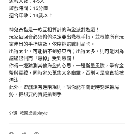
遊戲人數：4-5人
遊戲時間：15分鐘
適合年齡：14歲以上
神鬼奇指是一款互相算計的海盜派對遊戲！
玩家每回合必須偷偷決定要出幾根手指，並根據所有玩
家伸出的手指總數，依序挑選戰利品卡。
出得太少，可能搶不到好東西；出得太多，則可能因為
超過限制而「爆掉」受到懲罰！
你得一邊猜測其他海盜的心思，一邊衡量風險，爭奪金
幣與寶藏，同時避免蒐集太多幽靈，否則可是會直接被
淘汰！
此外，遊戲還有進階規則，讓你能在關鍵時刻逆轉局
勢，把想要的寶藏搶到手！
分類:
韓國桌遊playte