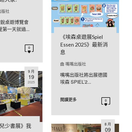
出版社
新銳桌遊博覽會
第一天就過...
《埃森桌遊展Spiel
Essen 2025》最新消
0
息
由
嘴嘴出版社
9 月
嘴嘴出版社將出展德國
19
埃森 SPIEL’2...
2025
閱讀更多
0
8 月
兒少書展》我
09