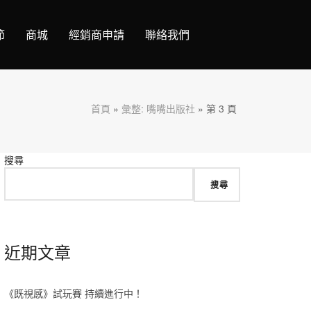
節
商城
經銷商申請
聯絡我們
首頁
»
彙整: 嘴嘴出版社
»
第 3 頁
搜尋
搜尋
近期文章
《既視感》試玩賽 持續進行中！