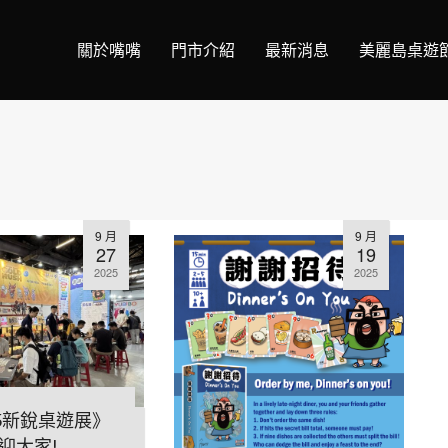
關於嘴嘴
門市介紹
最新消息
美麗島桌遊
9 月
9 月
27
19
2025
2025
25新銳桌遊展》
迎大家!