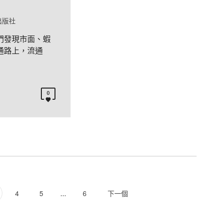
出版社
們發現市面、蝦
通路上，流通
0
4
5
...
6
下一個