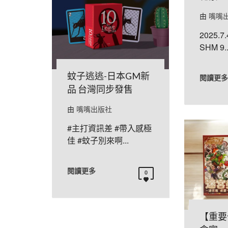
由
嘴嘴
2025.7
SHM 9..
蚊子逃逃-日本GM新
閱讀更多
品 台灣同步發售
由
嘴嘴出版社
#主打資訊差 #帶入感極
佳 #蚊子別來啊...
閱讀更多
0
【重要