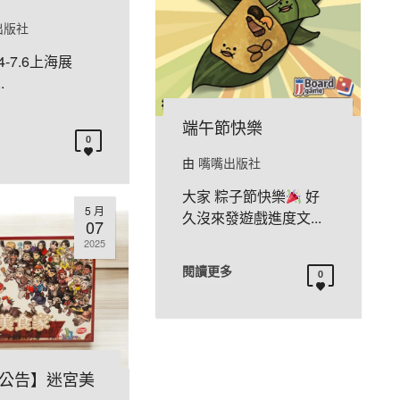
出版社
.4-7.6上海展
.
端午節快樂
0
由
嘴嘴出版社
大家 粽子節快樂
好
5 月
久沒來發遊戲進度文...
07
2025
閱讀更多
0
公告】迷宮美