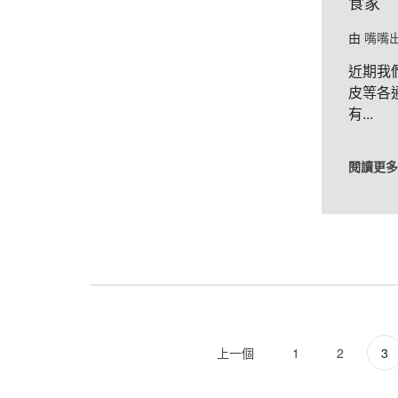
食家
由
嘴嘴
近期我
皮等各
有...
閱讀更多
上一個
1
2
3