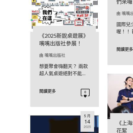
們來囉
由
嘴嘴
國際兒
喔！！ 
《2025新銳桌遊展》
嘴嘴出版社參展！
閱讀更多
由
嘴嘴出版社
想要聚會嗨翻天？ 兩款
超人氣桌遊絕對不能...
閱讀更多
0
5 月
14
《上海
2025
花絮