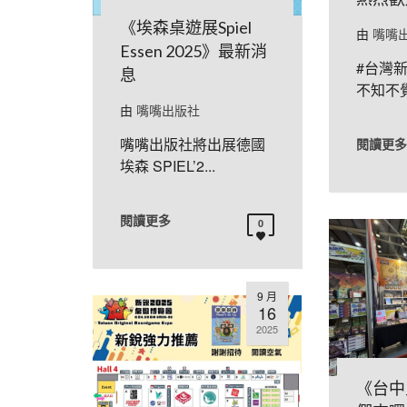
《埃森桌遊展Spiel
由
嘴嘴
Essen 2025》最新消
#台灣
息
不知不覺
由
嘴嘴出版社
嘴嘴出版社將出展德國
閱讀更多
埃森 SPIEL’2...
閱讀更多
0
9 月
16
2025
《台中