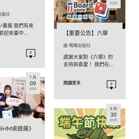
2025
出版社
少書展 我們有來
歡迎來臺中...
【重要公告】六華
由
嘴嘴出版社
0
感謝大家對《六華》的
支持與喜愛！ 我們在...
7 月
09
閱讀更多
0
2025
5 月
30
2025
SHM桌遊展》