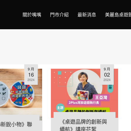
關於嘴嘴
門市介紹
最新消息
美麗島桌遊
9 月
9 月
16
02
2024
2024
《桌遊品牌的創新與
24新銳小物》聯
續航》講座花絮