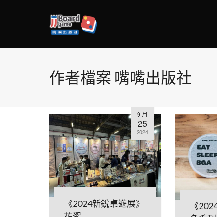
作者檔案 嘴嘴出版社
9 月
25
2024
《2024新銳桌遊展》
《20
花絮