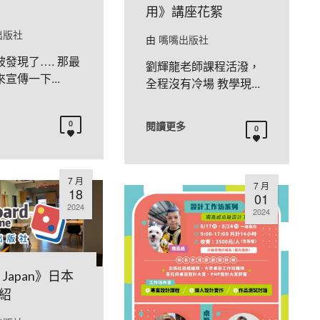
用》講座花絮
出版社
由
嘴嘴出版社
發現了…. 那最
劉輝龍老師課程活潑，
宣傳一下...
全程沒有冷場 教學現...
0
閱讀更多
0
7 月
7 月
18
01
2024
2024
 Japan》日本
紹