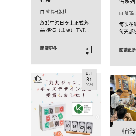
名系列
由
嘴嘴出版社
由
嘴嘴
終於在週日晚上正式落
每次在辦
幕 準備（焦慮）了好...
每天都想
閱讀更多
閱讀更多
0
8 月
31
2024
《台灣