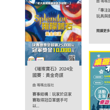
由
嘴嘴
「專注
玩具與遊
閱讀更多
《璀璨寶石》2024全
國賽：黃金奇謀
由
嘴嘴出版社
賽事結構：玩家於店家
賽取得冠亞軍選手可
以...