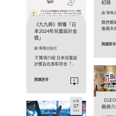
紀錄
由
嘴嘴
既然都被
《九九將》榮獲「日
後兩天來
本2024年兒童設計金
獎」
閱讀更多
由
嘴嘴出版社
獎項介紹 日本兒童設
計獎旨在表彰符合「...
閱讀更多
0
《GEO
6 月
07
廠商介
2024