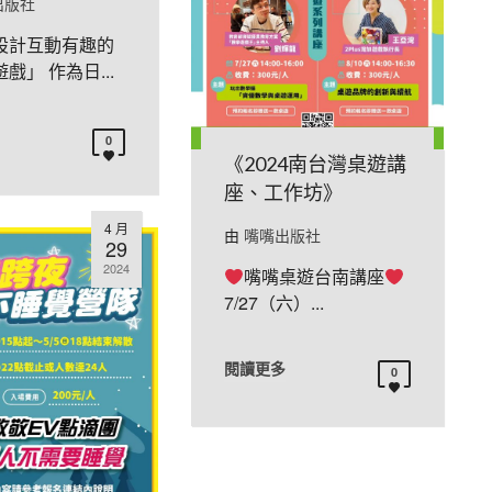
出版社
設計互動有趣的
戲」 作為日...
0
《2024南台灣桌遊講
座、工作坊》
4 月
由
嘴嘴出版社
29
2024
嘴嘴桌遊台南講座
7/27（六）...
閱讀更多
0