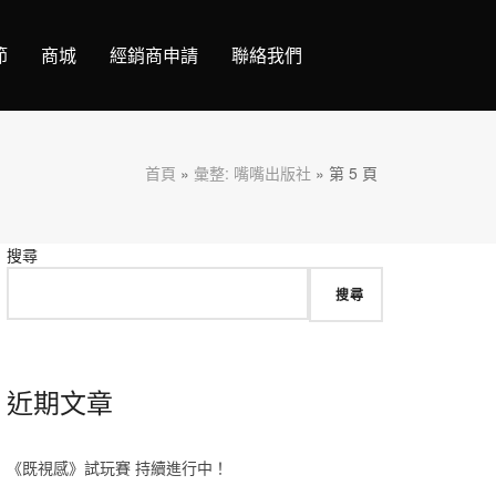
節
商城
經銷商申請
聯絡我們
首頁
»
彙整: 嘴嘴出版社
»
第 5 頁
搜尋
搜尋
近期文章
《既視感》試玩賽 持續進行中！