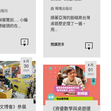
由
嘴嘴出版社
出版社
順著亞灣的脈絡將台灣
展覽前…. 小編
桌遊歷史理了一遍，
破頭的在...
用...
0
閱讀更多
0
8 月
30
8 月
01
2024
2024
文博會》參展
《資優數學與桌遊運