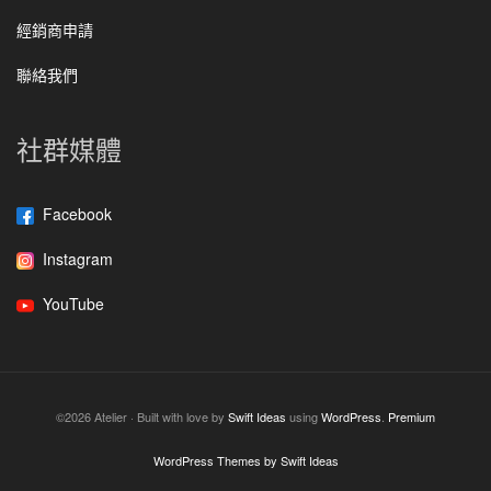
經銷商申請
聯絡我們
社群媒體
Facebook
Instagram
YouTube
©2026 Atelier · Built with love by
Swift Ideas
using
WordPress
.
Premium
WordPress Themes by Swift Ideas