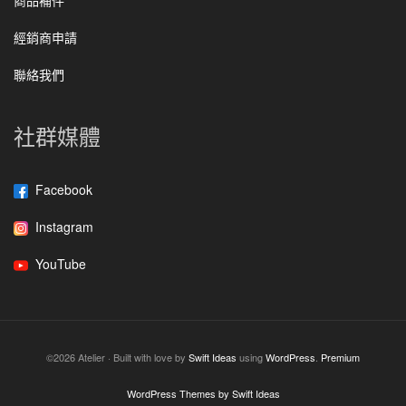
經銷商申請
聯絡我們
社群媒體
Facebook
Instagram
YouTube
©2026 Atelier · Built with love by
Swift Ideas
using
WordPress
.
Premium
WordPress Themes by Swift Ideas