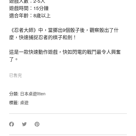
遊戲人數：2-5人
遊戲時間：15分鐘
適合年齡：8歲以上
《忍者大師》中，當擲出9個骰子後，觀察骰出了什
麼，快速捕捉忍者的棋子和劍！
這是一款快速動作遊戲，快如閃電的戰鬥最令人興奮
了。
已售完
分類:
日本桌遊Itten
標籤:
桌遊