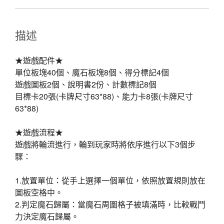
描述
★遊戲配件★
單位板塊40個、魔石板塊8個、得分標記4個
遊戲圖板2個、說明書2份、計數標記8個
目標卡20張(卡牌尺寸63*88)、能力卡8張(卡牌尺寸
63*88)
★遊戲流程★
遊戲將輪流進行，輪到玩家時將依序進行以下3個步
驟：
1.放置單位：從手上選擇一個單位，依照放置規則放在
圖板空格中。
2.判定魔石歸屬：當魔石周圍格子被填滿時，比較戰鬥
力決定魔石歸屬。