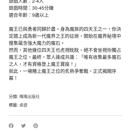
遊戲人數：2-4人
遊戲時間：30-45分鐘
適合年齡：9歲以上
魔王已與勇者同歸於盡。身為魔族的四天王之一，你決
定踏上成為新一代魔界之王的征途，開始在魔界秘境中
搜集蘊含強大魔力的魔石。
然而，其他幾位四天王也虎視眈眈，絕不會坐視你獨占
魔王之位。最終，眾人達成共識：「唯有收集最多魔石
之人，才有資格登上魔王寶座！」
就此，一場賭上魔王之位的炙熱爭奪戰，正式揭開序
幕！
分類:
嘴嘴出版社
標籤:
桌遊